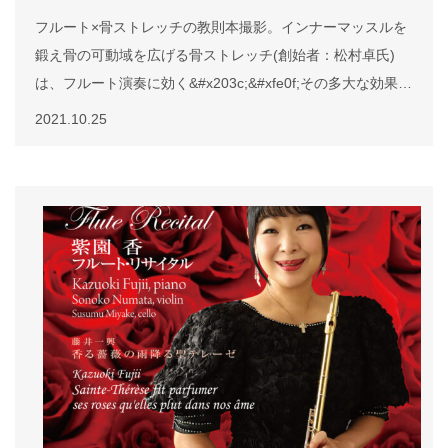
フルート×骨ストレッチの教則本撮影。インナーマッスルを
鍛え骨の可動域を広げる骨ストレッチ(創始者：松村卓氏)
は、フルート演奏に効く&#x203c;&#xfe0f;その多大な効果で
若い人は、日本人ならではの身体の使い方で世界で活躍でき
2021.10.25
るだろうし、シニアの皆様は長く、充実したフルートライフ
をエンジョイすることができる。どうか皆様の学びと健康の
お役に立ちますように。発売は11月を予定している。