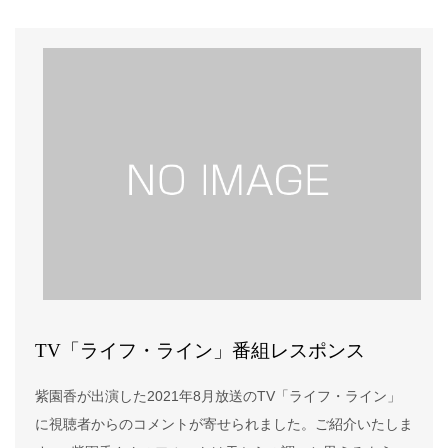
めましょう第5章 足を楽にコンディショニング第6章 顔の周
りもリラックス第7章 中指ウォーキングご注文は本サイトお
問い合わせよりご連絡ください。アルソオンライン、
Amazonでもお求めいただけます。アルソオンライン
https://www.alsoj.net/store/view/ALFLHS.html?
storecd=ALSO_ONLINE#.YX-4mS1Uu-
oAmazonhttps://onl.tw/47ZNEXY
TV「ライフ・ライン」番組レスポンス
紫園香が出演した2021年8月放送のTV「ライフ・ライン」
に視聴者からのコメントが寄せられました。ご紹介いたしま