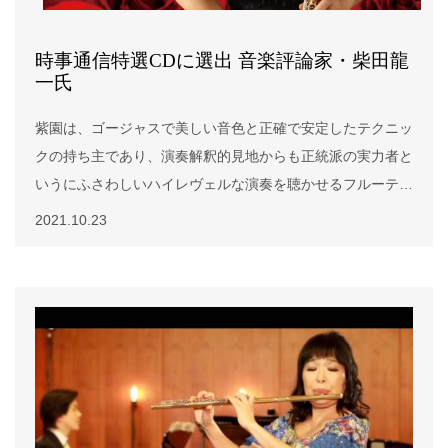
時事通信特選CDに選出 音楽評論家・柴田龍
一氏
紫園は、ゴージャスで美しい音色と正確で安定したテクニッ
クの持ち主であり、演奏解釈的見地からも正統派の実力者と
いうにふさわしいハイレヴェルな演奏を聴かせるフルーティ
ストである。地球上の津々浦々で年間１００回程度のステー
2021.10.23
ジをこなしているという彼女は、国内でもリサイタルや録音
に活躍しているが、この彼女の最新のライブは、今回が委嘱
初演にあたる藤井一興の「香る薔薇の雨降る聖テレーゼ」と
いう注目作も含んでおり、紫園の数ある録音のなかでも特に
着目される必要がある１枚と考えてよいだろう。収録曲目す
べてが最高レベルの演奏であるが、彫が深く烈しい表現のな
かに悲痛な感情を内在させた藤井作品は、高度な精神性が結
晶したすこぶる芸術性の高い創作であり、フルートの音域を