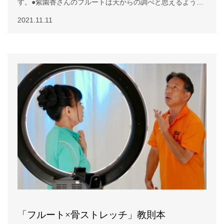
す。●紫園香さんのフルートは天からの調べと思えるような
素敵な音色と音楽でした。心が洗われ癒されました。音楽は
2021.11.11
心の言葉ですね。ありがとうございました。(大阪府河内長
野市 女性)●美しい音に癒やされました。(福島県郡山市 男
性)●フルートの音色とバッ八のお話しが印象的でした。(京
都府京都市 女性)●コロナ禍で、落ち込んで苦しんでしまう
のが当たり前な中なのに、光に向かう行動が出来る紫園さん
の演奏に感動しました。(北海道岩見沢市 女性)●紫園香さん
の思いが詰まったフルート演奏の音色は、まさに天の神様か
らの優しい声に聞こえました。(神奈川県海老名市 男性)●現
実は闇かもしれませんが、静かにCallingを求めたいと思い
ます。(北海道札幌市 男
「フルート×骨ストレッチ」教則本