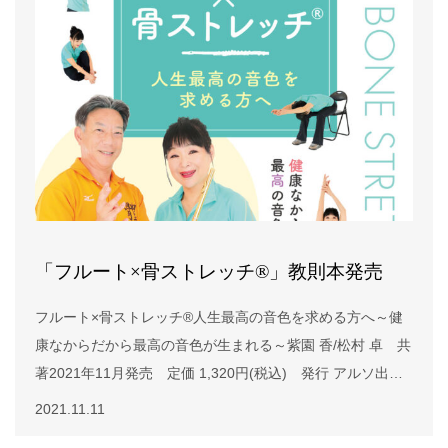
「フルート×骨ストレッチ®」教則本発売
フルート×骨ストレッチ®人生最高の音色を求める方へ～健
康なからだから最高の音色が生まれる～紫園 香/松村 卓 共
著2021年11月発売 定価 1,320円(税込) 発行 アルソ出版
第1章 楽に、ゆったり立ちましょう第2章 丹田を使いましょ
2021.11.11
う第3章 腕、手を楽にコンディショニング第4章 体幹をゆる