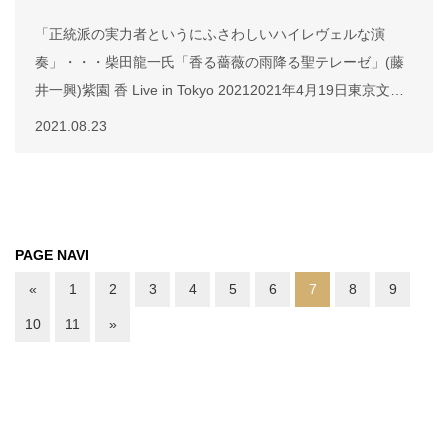
「正統派の実力者というにふさわしいハイレヴェルな演
奏」・・・柴田龍一氏「香る薔薇の雨降る聖テレーゼ」(藤
井一興)紫園 香 Live in Tokyo 20212021年4月19日東京文化
会館リサイタルをライブ収録。8月25日にナミ・レコードよ
2021.08.23
りCDとして発売されます。税込2,750円 ※ご注文は本サイ
トお問い合わせよりご連絡ください。「紫園は困難なパッセ
ージでも全くたじろがない非凡なテクニックをもっている反
面、デリケートな表情の陰翳や切れ味の良い表現の冴えにも
PAGE NAVI
事欠くことがなく、このライブで真に傑出したフルーティス
トであることを聴き手に印象づけているのである。」柴田龍
«
1
2
3
4
5
6
7
8
9
一(ライナーノーツより)クラシック音楽情報誌ぶらあぼより
10
11
»