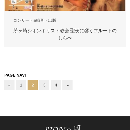
コンサート&録音・出版
茅ヶ崎シオンキリスト教会 聖夜に響くフルートの
しらべ
PAGE NAVI
«
1
2
3
4
»