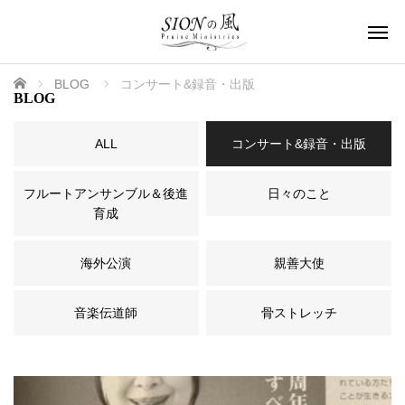
ホーム
BLOG
コンサート&録音・出版
BLOG
ALL
コンサート&録音・出版
フルートアンサンブル＆後進
日々のこと
育成
海外公演
親善大使
音楽伝道師
骨ストレッチ