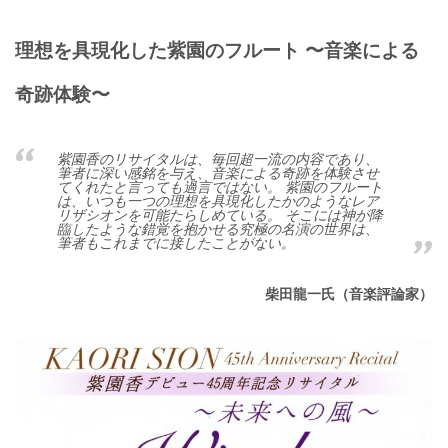
理想を具現化した紫園のフルート 〜音楽による
奇跡体験〜
紫園香のリサイタルは、毎回超一流の内容であり、
筆者に深い感銘を与え、音楽による奇跡を体験させ
てくれたと言っても過言ではない。 紫園のフルート
は、いつも一つの理想を具現化したかのようなレア
リザシオンを可能たらしめている。 そこには神が降
臨したような錯覚を抱かせる究極の名演の世界は、
筆者もこれまでに接したことがない。
柴田龍一氏（音楽評論家）