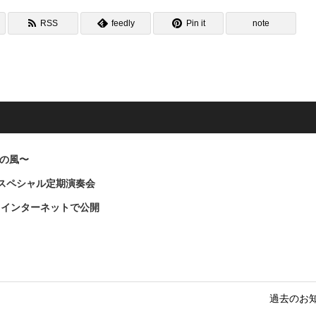
RSS
feedly
Pin it
note
への風〜
スペシャル定期演奏会
 インターネットで公開
過去のお