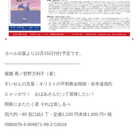
ヨベル出版より12月15日刊行予定です。
—————————————————-
紫園 香／菅野万利子［著］
すいせんの言葉：キリストの平和教会牧師・岩本遠億氏
ヒャッホウ！ おばあさんだって冒険したい！
闇夜にまたたく星 それは道しるべ
四六判・80 頁口絵1 丁・定価1,100 円本体1,000 円+ 税
ISBN978-4-909871-99-2 C0016