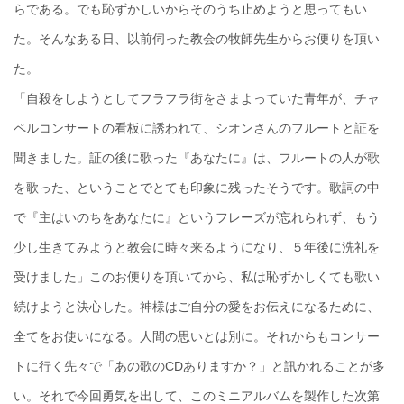
らである。でも恥ずかしいからそのうち止めようと思ってもい
た。そんなある日、以前伺った教会の牧師先生からお便りを頂い
た。
「自殺をしようとしてフラフラ街をさまよっていた青年が、チャ
ペルコンサートの看板に誘われて、シオンさんのフルートと証を
聞きました。証の後に歌った『あなたに』は、フルートの人が歌
を歌った、ということでとても印象に残ったそうです。歌詞の中
で『主はいのちをあなたに』というフレーズが忘れられず、もう
少し生きてみようと教会に時々来るようになり、５年後に洗礼を
受けました」このお便りを頂いてから、私は恥ずかしくても歌い
続けようと決心した。神様はご自分の愛をお伝えになるために、
全てをお使いになる。人間の思いとは別に。それからもコンサー
トに行く先々で「あの歌のCDありますか？」と訊かれることが多
い。それで今回勇気を出して、このミニアルバムを製作した次第