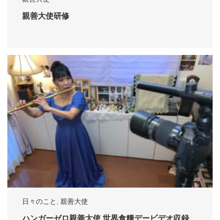
親善大使研修
日々のこと
,
親善大使
ハンガーゼロ親善大使 世界食糧デービデオ収録