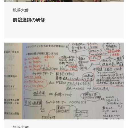
親善大使
飢餓連鎖の研修
親善大使