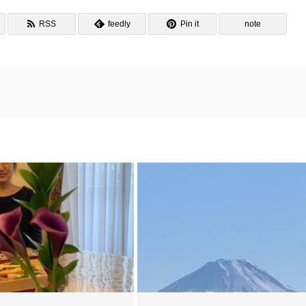
RSS
feedly
Pin it
note