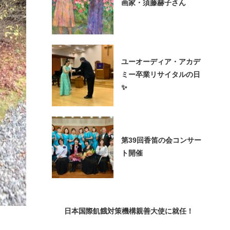
画家・須藤赫子さん
ユーオーディア・アカデ
ミー卒業リサイタルの日
✨
第39回香笛の会コンサー
ト開催
日本国際飢餓対策機構親善大使に就任！